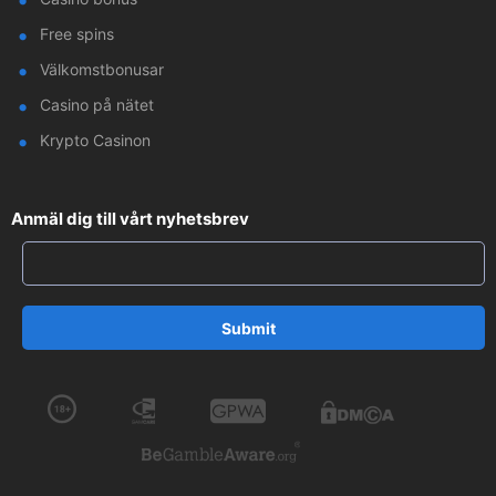
Free spins
Välkomstbonusar
Casino på nätet
Krypto Casinon
Anmäl dig till vårt nyhetsbrev