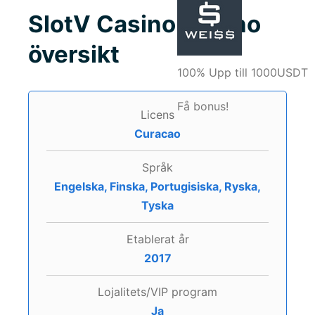
SlotV Casino Casino
översikt
100%
Upp till
1000USDT
Få bonus!
Licens
Curacao
Språk
Engelska, Finska, Portugisiska, Ryska,
Tyska
Etablerat år
2017
Lojalitets/VIP program
Ja