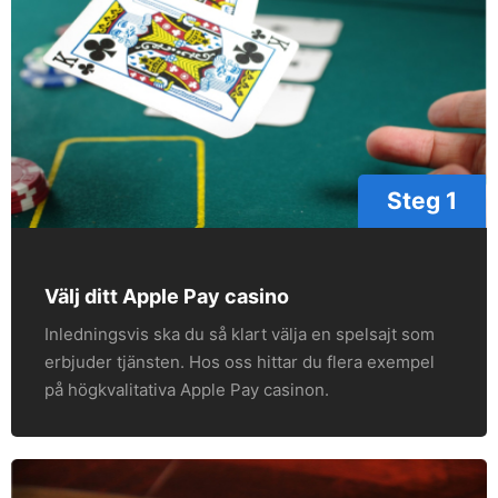
Steg 1
Välj ditt Apple Pay casino
Inledningsvis ska du så klart välja en spelsajt som
erbjuder tjänsten. Hos oss hittar du flera exempel
på högkvalitativa Apple Pay casinon.