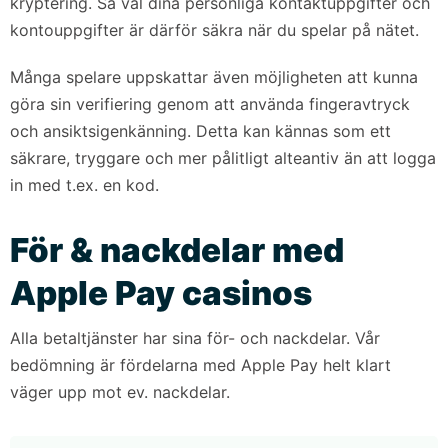
kryptering. Så väl dina personliga kontaktuppgifter och
kontouppgifter är därför säkra när du spelar på nätet.
Många spelare uppskattar även möjligheten att kunna
göra sin verifiering genom att använda fingeravtryck
och ansiktsigenkänning. Detta kan kännas som ett
säkrare, tryggare och mer pålitligt alteantiv än att logga
in med t.ex. en kod.
För & nackdelar med
Apple Pay casinos
Alla betaltjänster har sina för- och nackdelar. Vår
bedömning är fördelarna med Apple Pay helt klart
väger upp mot ev. nackdelar.