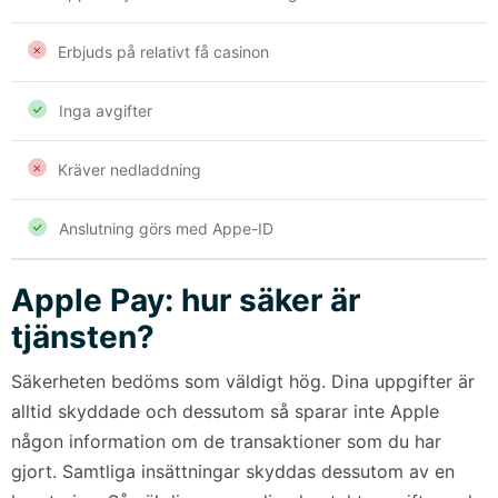
Erbjuds på relativt få casinon
Inga avgifter
Kräver nedladdning
Anslutning görs med Appe-ID
Apple Pay: hur säker är
tjänsten?
Säkerheten bedöms som väldigt hög. Dina uppgifter är
alltid skyddade och dessutom så sparar inte Apple
någon information om de transaktioner som du har
gjort. Samtliga insättningar skyddas dessutom av en