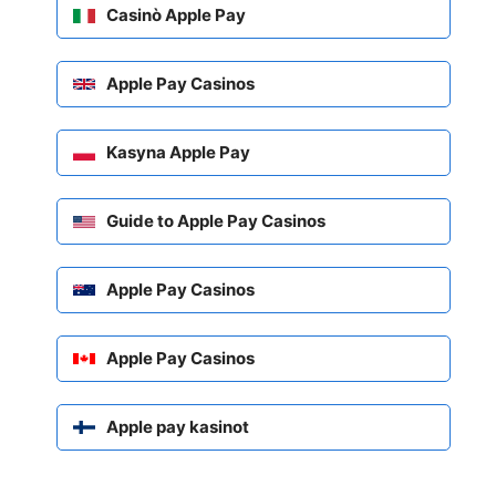
Casinò Apple Pay
Apple Pay Casinos
Kasyna Apple Pay
Guide to Apple Pay Casinos
Apple Pay Casinos
Apple Pay Casinos
Apple pay kasinot