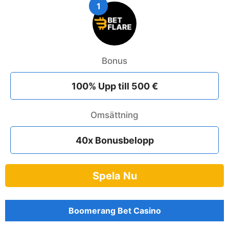
1
Bonus
100% Upp till 500 €
Omsättning
40x Bonusbelopp
Spela Nu
Boomerang Bet Casino