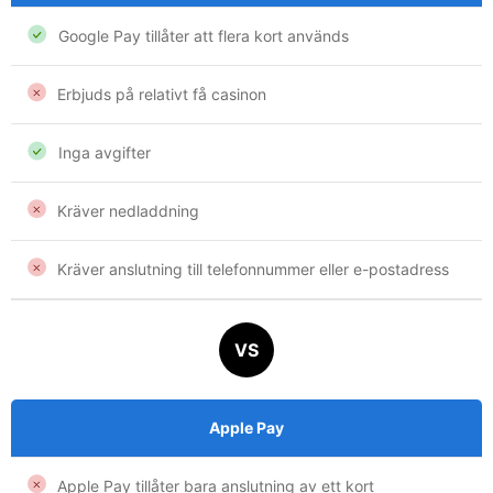
Google Pay tillåter att flera kort används
Erbjuds på relativt få casinon
Inga avgifter
Kräver nedladdning
Kräver anslutning till telefonnummer eller e-postadress
VS
Apple Pay
Apple Pay tillåter bara anslutning av ett kort