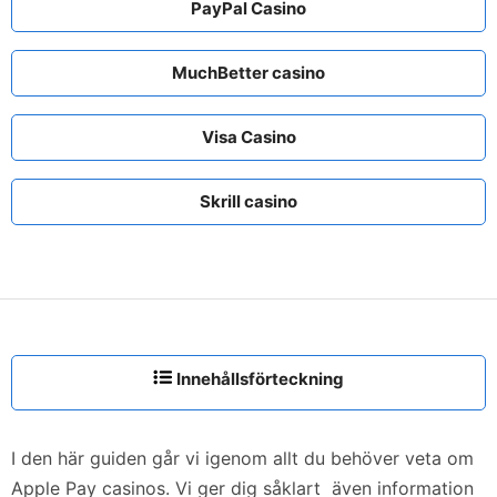
PayPal Casino
MuchBetter casino
Visa Casino
Skrill casino
Innehållsförteckning
I den här guiden går vi igenom allt du behöver veta om
Apple Pay casinos. Vi ger dig såklart även information