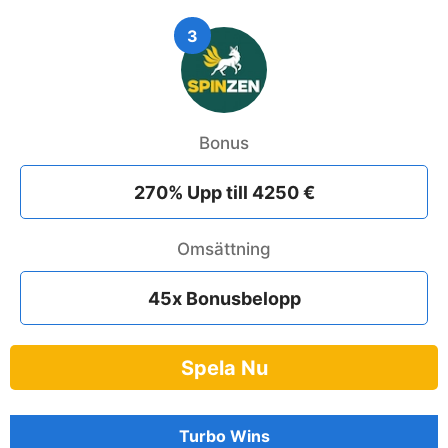
3
Bonus
270% Upp till 4250 €
Omsättning
45x Bonusbelopp
Spela Nu
Turbo Wins