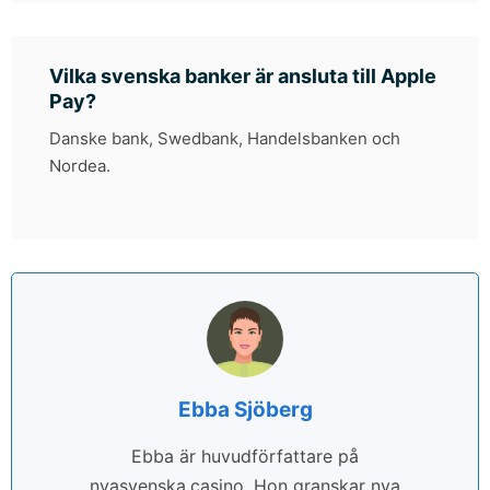
Vilka svenska banker är ansluta till Apple
Pay?
Danske bank, Swedbank, Handelsbanken och
Nordea.
Ebba Sjöberg
Ebba är huvudförfattare på
nyasvenska.casino. Hon granskar nya