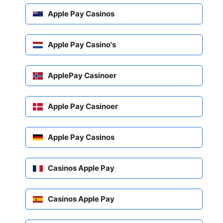
Apple Pay Casinos
Apple Pay Casino's
ApplePay Casinoer
Apple Pay Casinoer
Apple Pay Casinos
Casinos Apple Pay
Casinos Apple Pay