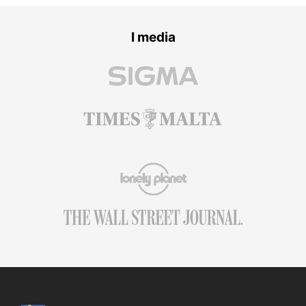
I media