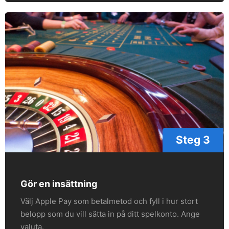
Steg 3
Gör en insättning
Välj Apple Pay som betalmetod och fyll i hur stort
belopp som du vill sätta in på ditt spelkonto. Ange
valuta.