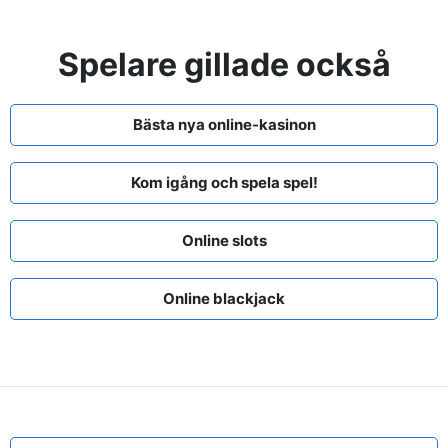
Spelare gillade också
Bästa nya online-kasinon
Kom igång och spela spel!
Online slots
Online blackjack