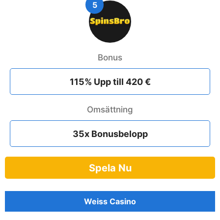
5
Bonus
115% Upp till 420 €
Omsättning
35x Bonusbelopp
Spela Nu
Weiss Casino