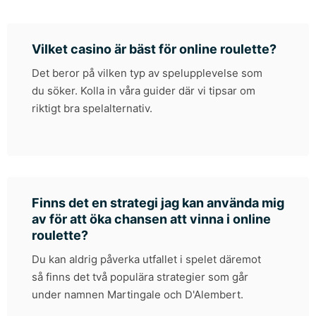
Vilket casino är bäst för online roulette?
Det beror på vilken typ av spelupplevelse som
du söker. Kolla in våra guider där vi tipsar om
riktigt bra spelalternativ.
Finns det en strategi jag kan använda mig
av för att öka chansen att vinna i online
roulette?
Du kan aldrig påverka utfallet i spelet däremot
så finns det två populära strategier som går
under namnen Martingale och D'Alembert.