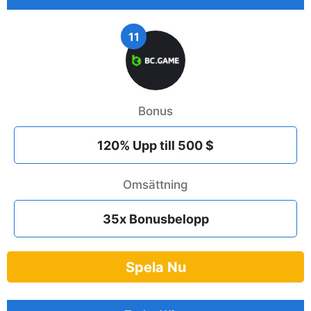
11
Bonus
120% Upp till 500 $
Omsättning
35x Bonusbelopp
Spela Nu