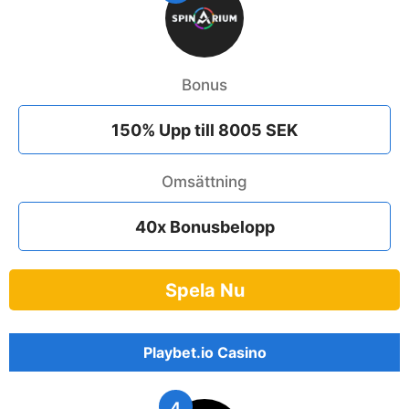
Bonus
150% Upp till 8005 SEK
Omsättning
40x Bonusbelopp
Spela Nu
Playbet.io Casino
4