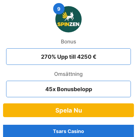
9
Bonus
270% Upp till 4250 €
Omsättning
45x Bonusbelopp
Spela Nu
Tsars Casino