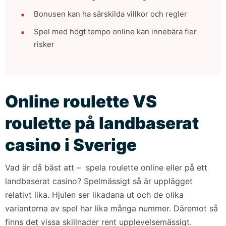
Bonusen kan ha särskilda villkor och regler
Spel med högt tempo online kan innebära fler
risker
Online roulette VS
roulette på landbaserat
casino i Sverige
Vad är då bäst att – spela roulette online eller på ett
landbaserat casino? Spelmässigt så är upplägget
relativt lika. Hjulen ser likadana ut och de olika
varianterna av spel har lika många nummer. Däremot så
finns det vissa skillnader rent upplevelsemässigt.