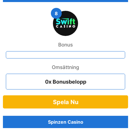
8
Bonus
Omsättning
0x Bonusbelopp
Spela Nu
Spinzen Casino