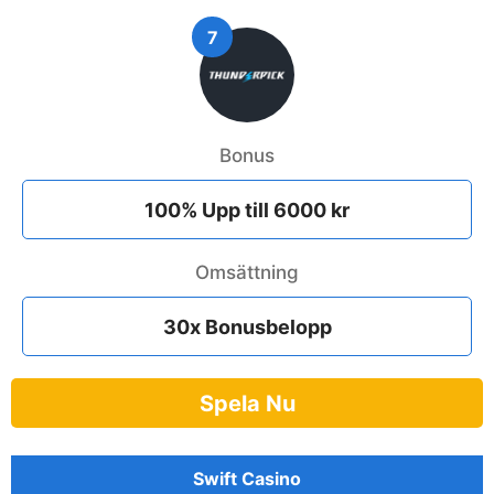
7
Bonus
100% Upp till 6000 kr
Omsättning
30x Bonusbelopp
Spela Nu
Swift Casino