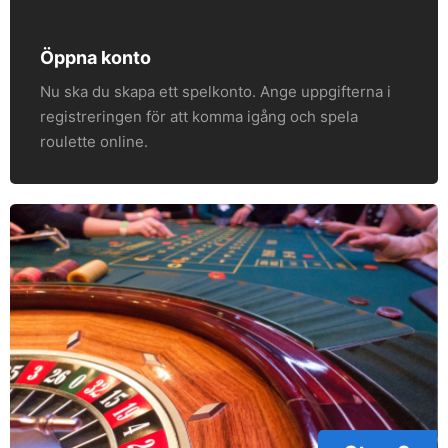
Öppna konto
Nu ska du skapa ett spelkonto. Ange uppgifterna i
registreringen för att komma igång och spela
roulette online.