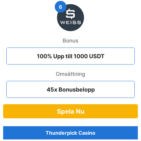
6
Bonus
100% Upp till 1000 USDT
Omsättning
45x Bonusbelopp
Spela Nu
Thunderpick Casino