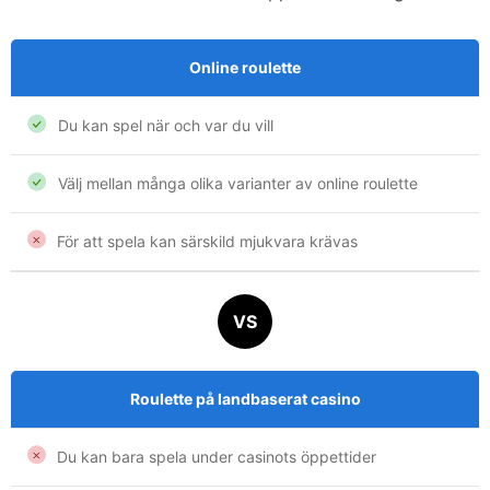
Online roulette
Du kan spel när och var du vill
Välj mellan många olika varianter av online roulette
För att spela kan särskild mjukvara krävas
VS
Roulette på landbaserat casino
Du kan bara spela under casinots öppettider