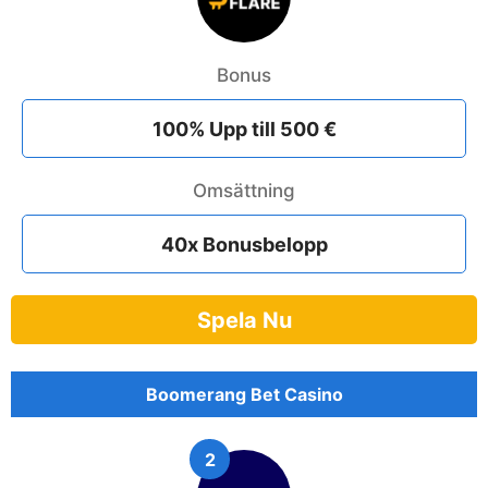
Bonus
100% Upp till 500 €
Omsättning
40x Bonusbelopp
Spela Nu
Boomerang Bet Casino
2