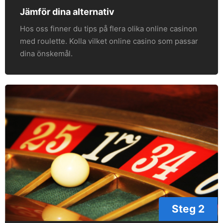
Jämför dina alternativ
Hos oss finner du tips på flera olika online casinon
med roulette. Kolla vilket online casino som passar
dina önskemål.
Steg 2