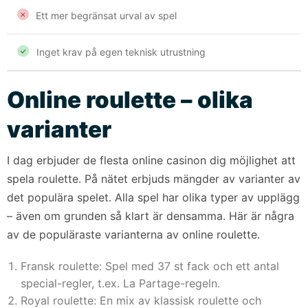
Ett mer begränsat urval av spel
Inget krav på egen teknisk utrustning
Online roulette – olika
varianter
I dag erbjuder de flesta online casinon dig möjlighet att
spela roulette. På nätet erbjuds mängder av varianter av
det populära spelet. Alla spel har olika typer av upplägg
– även om grunden så klart är densamma. Här är några
av de populäraste varianterna av online roulette.
Fransk roulette: Spel med 37 st fack och ett antal
special-regler, t.ex. La Partage-regeln.
Royal roulette: En mix av klassisk roulette och