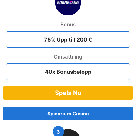
Bonus
75% Upp till 200 €
Omsättning
40x Bonusbelopp
Spela Nu
Spinarium Casino
3