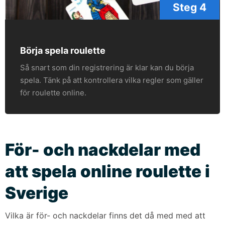
Steg 4
Börja spela roulette
Så snart som din registrering är klar kan du börja
spela. Tänk på att kontrollera vilka regler som gäller
för roulette online.
För- och nackdelar med
att spela online roulette i
Sverige
Vilka är för- och nackdelar finns det då med med att