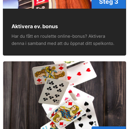
Steg 3
Aktivera ev. bonus
Har du fått en roulette online-bonus? Aktivera
denna i samband med att du öppnat ditt spelkonto.